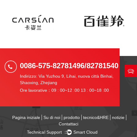
0086-575-82781496/82781540
Indirizzo: Via Yuzhou 9, Lihai, nuova città Binhai,
Shaoxing, Zhejiang
Ore lavorative：09 : 00~12 :00 13 : 00~18 :00
Pagina iniziale
Su di noi
prodotto
tecnico&HRE
notizie
Contattaci
Technical Support ：
Smart Cloud